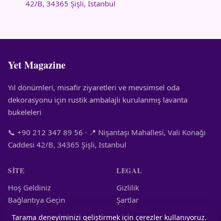
42/B, 34365 Şişli, Istanbul
Yet Magazine
Yıl dönümleri, misafir ziyaretleri ve mevsimsel oda
dekorasyonu için rustik ambalajlı kurulanmış lavanta
bukeleleri
📞 +90 212 347 89 56
· 📍 Nişantaşı Mahallesi, Vali Konağı
Caddesi 42/B, 34365 Şişli, Istanbul
SITE
LEGAL
Hoş Geldiniz
Gizlilik
Bağlantıya Geçin
Şartlar
Çerezler
Tarama deneyiminizi geliştirmek için çerezler kullanıyoruz.