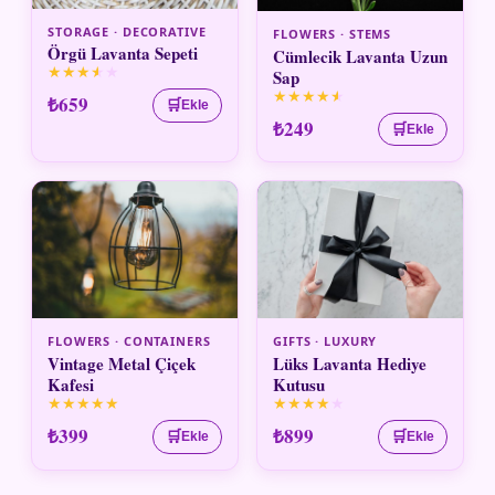
STORAGE · DECORATIVE
FLOWERS · STEMS
Örgü Lavanta Sepeti
Cümlecik Lavanta Uzun
★
★
★
★
★
Sap
★
★
★
★
★
₺659
🛒
Ekle
₺249
🛒
Ekle
FLOWERS · CONTAINERS
GIFTS · LUXURY
Vintage Metal Çiçek
Lüks Lavanta Hediye
Kafesi
Kutusu
★
★
★
★
★
★
★
★
★
★
₺399
₺899
🛒
🛒
Ekle
Ekle