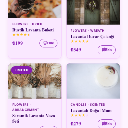
FLOWERS · DRIED
Rustik Lavanta Buketi
FLOWERS · WREATH
★
★
★
★
★
Lavanta Duvar Çelenği
★
★
★
★
★
₺199
🛒
Ekle
₺349
🛒
Ekle
LIMITED
FLOWERS ·
CANDLES · SCENTED
Lavantalı Doğal Mum
ARRANGEMENT
Seramik Lavanta Vazo
★
★
★
★
★
Seti
₺279
🛒
Ekle