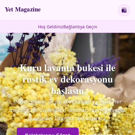
Yet Magazine
🛍
Hoş Geldiniz
Bağlantıya Geçin
Kuru lavanta bukesi ile
rustik ev dekorasyonu
başlasın
Doğal çiçekler ve parabet kalitesi ürünler. Her
mevsim, her ziyaret için özel hazırlanmış lavanta
bukeleleri. Istanbul'dan kapınıza.